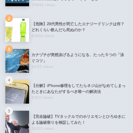
176492 views
2
【危険】20代男性が死亡したエナジードリンクは何？
どれくらい飲んだら死ぬのか？
85606 views
3
カナヅチが突然泳げるようになる、たった５つの「泳
ぐコツ」
83133 views
4
【分解】iPhone修理をしてたらネジ山がなめてしまっ
たときにあなたがするべき唯一の解決法
81391 views
5
【完全論破】TVタックルでのホリエモンとひろゆきに
よる論破祭りを検証してみた！
58220 views