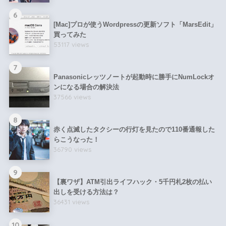
6
[Mac]プロが使うWordpressの更新ソフト「MarsEdit」
買ってみた
53117 views
7
Panasonicレッツノートが起動時に勝手にNumLockオ
ンになる場合の解決法
37566 views
8
赤く点滅したタクシーの行灯を見たので110番通報した
らこうなった！
36790 views
9
【裏ワザ】ATM引出ライフハック・5千円札2枚の払い
出しを受ける方法は？
36431 views
10