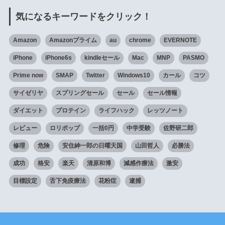
気になるキーワードをクリック！
Amazon
Amazonプライム
au
chrome
EVERNOTE
iPhone
iPhone6s
kindleセール
Mac
MNP
PASMO
Prime now
SMAP
Twitter
Windows10
カール
コツ
サイゼリヤ
スプリングセール
セール
セール情報
ダイエット
プロテイン
ライフハック
レッツノート
レビュー
ロリポップ
一括0円
中学受験
佐野研二郎
修理
危険
安住紳一郎の日曜天国
山田哲人
必勝法
成功
格安
楽天
清原和博
減感作療法
激安
目標設定
舌下免疫療法
花粉症
逮捕