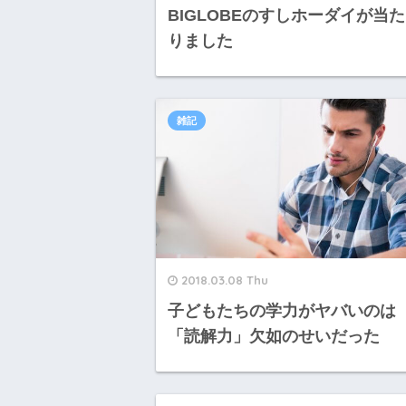
BIGLOBEのすしホーダイが当た
りました
雑記
2018.03.08 Thu
子どもたちの学力がヤバいのは
「読解力」欠如のせいだった