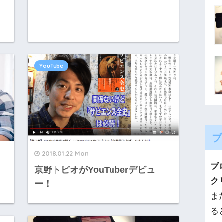
YouTube
ブ
2018.01.22 Mon
ブ
京野トピオがYouTuberデビュ
ク
ー！
ま
る