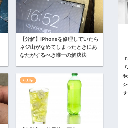
【分解】iPhoneを修理していたら
ネジ山がなめてしまったときにあ
なたがするべき唯一の解決法
「
「
や
PickUp
シ
サ