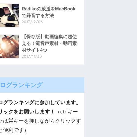
Radikoの放送をMacBook
で録音する方法
2017/12/06
【保存版】動画編集に超使
える！流音声素材・動画素
材サイト4つ
2017/11/30
ログランキング
ログランキングに参加しています。
リックをお願いします！
（ctrlキー
たは⌘キーを押しながらクリックす
と便利です）