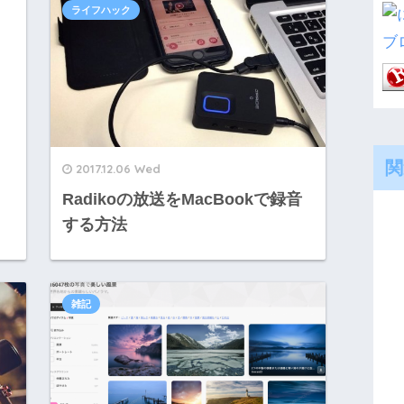
ライフハック
関
2017.12.06 Wed
Radikoの放送をMacBookで録音
する方法
雑記