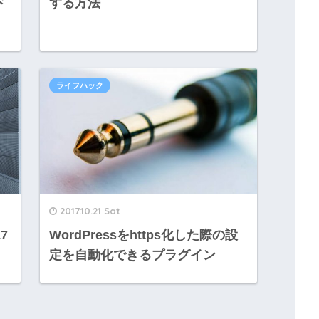
ド
する方法
ライフハック
2017.10.21 Sat
7
WordPressをhttps化した際の設
定を自動化できるプラグイン