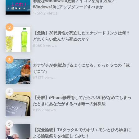
邪魔なWindows10更新アイコンを消す方法／
Windows10にアップグレードすべきか
176492 views
2
【危険】20代男性が死亡したエナジードリンクは何？
どれくらい飲んだら死ぬのか？
85606 views
3
カナヅチが突然泳げるようになる、たった５つの「泳
ぐコツ」
83137 views
4
【分解】iPhone修理をしてたらネジ山がなめてしまっ
たときにあなたがするべき唯一の解決法
81392 views
5
【完全論破】TVタックルでのホリエモンとひろゆきに
よる論破祭りを検証してみた！