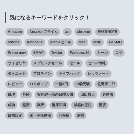
気になるキーワードをクリック！
Amazon
Amazonプライム
au
chrome
EVERNOTE
iPhone
iPhone6s
kindleセール
Mac
MNP
PASMO
Prime now
SMAP
Twitter
Windows10
カール
コツ
サイゼリヤ
スプリングセール
セール
セール情報
ダイエット
プロテイン
ライフハック
レッツノート
レビュー
ロリポップ
一括0円
中学受験
佐野研二郎
修理
危険
安住紳一郎の日曜天国
山田哲人
必勝法
成功
格安
楽天
清原和博
減感作療法
激安
目標設定
舌下免疫療法
花粉症
逮捕