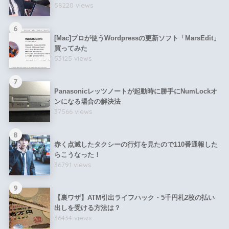
58220 views
6
[Mac]プロが使うWordpressの更新ソフト「MarsEdit」
買ってみた
53125 views
7
Panasonicレッツノートが起動時に勝手にNumLockオ
ンになる場合の解決法
37566 views
8
赤く点滅したタクシーの行灯を見たので110番通報した
らこうなった！
36791 views
9
【裏ワザ】ATM引出ライフハック・5千円札2枚の払い
出しを受ける方法は？
36434 views