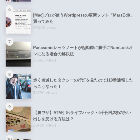
6
[Mac]プロが使うWordpressの更新ソフト「MarsEdit」
買ってみた
53088 views
7
Panasonicレッツノートが起動時に勝手にNumLockオ
ンになる場合の解決法
37566 views
8
赤く点滅したタクシーの行灯を見たので110番通報した
らこうなった！
36790 views
9
【裏ワザ】ATM引出ライフハック・5千円札2枚の払い
出しを受ける方法は？
36430 views
10