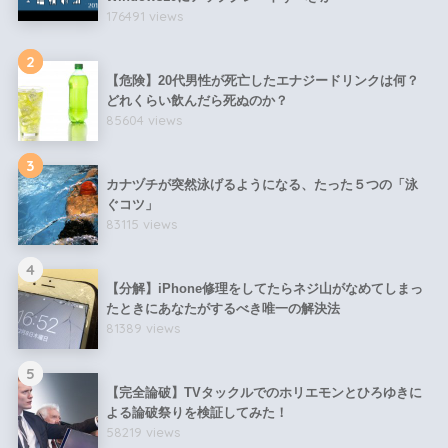
176491 views
2
【危険】20代男性が死亡したエナジードリンクは何？
どれくらい飲んだら死ぬのか？
85604 views
3
カナヅチが突然泳げるようになる、たった５つの「泳
ぐコツ」
83115 views
4
【分解】iPhone修理をしてたらネジ山がなめてしまっ
たときにあなたがするべき唯一の解決法
81389 views
5
【完全論破】TVタックルでのホリエモンとひろゆきに
よる論破祭りを検証してみた！
58219 views