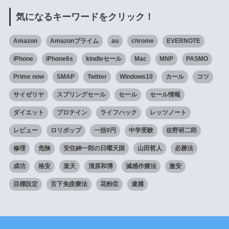
気になるキーワードをクリック！
Amazon
Amazonプライム
au
chrome
EVERNOTE
iPhone
iPhone6s
kindleセール
Mac
MNP
PASMO
Prime now
SMAP
Twitter
Windows10
カール
コツ
サイゼリヤ
スプリングセール
セール
セール情報
ダイエット
プロテイン
ライフハック
レッツノート
レビュー
ロリポップ
一括0円
中学受験
佐野研二郎
修理
危険
安住紳一郎の日曜天国
山田哲人
必勝法
成功
格安
楽天
清原和博
減感作療法
激安
目標設定
舌下免疫療法
花粉症
逮捕