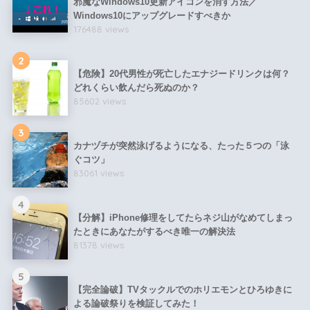
邪魔なWindows10更新アイコンを消す方法／
Windows10にアップグレードすべきか
176488 views
2
【危険】20代男性が死亡したエナジードリンクは何？
どれくらい飲んだら死ぬのか？
85602 views
3
カナヅチが突然泳げるようになる、たった５つの「泳
ぐコツ」
83061 views
4
【分解】iPhone修理をしてたらネジ山がなめてしまっ
たときにあなたがするべき唯一の解決法
81378 views
5
【完全論破】TVタックルでのホリエモンとひろゆきに
よる論破祭りを検証してみた！