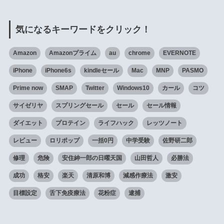
気になるキーワードをクリック！
Amazon
Amazonプライム
au
chrome
EVERNOTE
iPhone
iPhone6s
kindleセール
Mac
MNP
PASMO
Prime now
SMAP
Twitter
Windows10
カール
コツ
サイゼリヤ
スプリングセール
セール
セール情報
ダイエット
プロテイン
ライフハック
レッツノート
レビュー
ロリポップ
一括0円
中学受験
佐野研二郎
修理
危険
安住紳一郎の日曜天国
山田哲人
必勝法
成功
格安
楽天
清原和博
減感作療法
激安
目標設定
舌下免疫療法
花粉症
逮捕