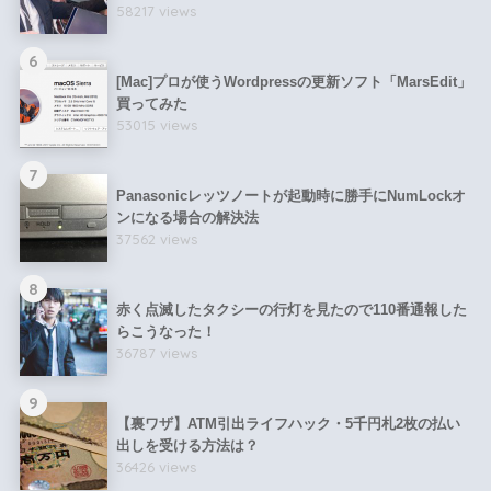
58217 views
6
[Mac]プロが使うWordpressの更新ソフト「MarsEdit」
買ってみた
53015 views
7
Panasonicレッツノートが起動時に勝手にNumLockオ
ンになる場合の解決法
37562 views
8
赤く点滅したタクシーの行灯を見たので110番通報した
らこうなった！
36787 views
9
【裏ワザ】ATM引出ライフハック・5千円札2枚の払い
出しを受ける方法は？
36426 views