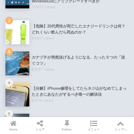
Windows10にアップグレードすべきか
176477 views
2
【危険】20代男性が死亡したエナジードリンクは何？
どれくらい飲んだら死ぬのか？
85601 views
3
カナヅチが突然泳げるようになる、たった５つの「泳
ぐコツ」
83047 views
4
【分解】iPhone修理をしてたらネジ山がなめてしまっ
たときにあなたがするべき唯一の解決法
81376 views
5
【完全論破】TVタックルでのホリエモンとひろゆきに
よる論破祭りを検証してみた！
Home
シェア
Follow
メニュー
トップへ
58215 views