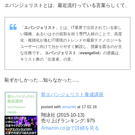
エバンジェリストとは、最近流行っている言葉らしくて、
「
エバンジェリスト
」とは、IT業界で注目されている新し
い職種、あるいはその役割を担う専門人材のことで、高度
化・複雑化が進むIT環境のトレンドや最新テクノロジーを
ユーザーに向けて分かりやすく解説し、啓蒙を図るのが主
な任務です。
エバンジェリスト
（
evangelist
）の原義は、
キリスト教の「伝道者」の意。
恥ずかしかった…知らなかった…。
新エバンジェリスト養成講座
posted with
amazlet
at 17.02.16
翔泳社 (2015-10-13)
売り上げランキング: 975
Amazon.co.jpで詳細を見る