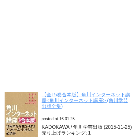
【全15巻合本版】角川インターネット講
座<角川インターネット講座> (角川学芸
出版全集)
posted at 16.01.25
KADOKAWA / 角川学芸出版 (2015-11-25)
売り上げランキング: 1