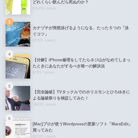
どれくらい飲んだら死ぬのか？
85606 views
3
カナヅチが突然泳げるようになる、たった５つの「泳
ぐコツ」
83125 views
4
【分解】iPhone修理をしてたらネジ山がなめてしまっ
たときにあなたがするべき唯一の解決法
81391 views
5
【完全論破】TVタックルでのホリエモンとひろゆきに
よる論破祭りを検証してみた！
58220 views
6
[Mac]プロが使うWordpressの更新ソフト「MarsEdit」
買ってみた
53109 views