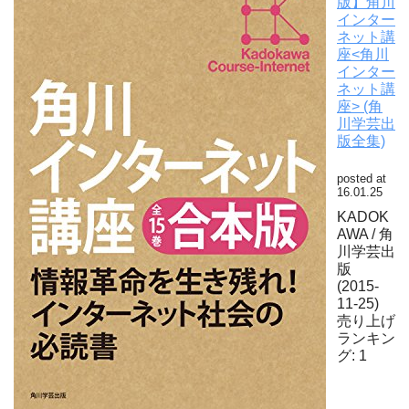
版】角川
インター
ネット講
座<角川
インター
ネット講
座> (角
川学芸出
版全集)
posted at
16.01.25
KADOK
AWA / 角
川学芸出
版
(2015-
11-25)
売り上げ
ランキン
グ: 1