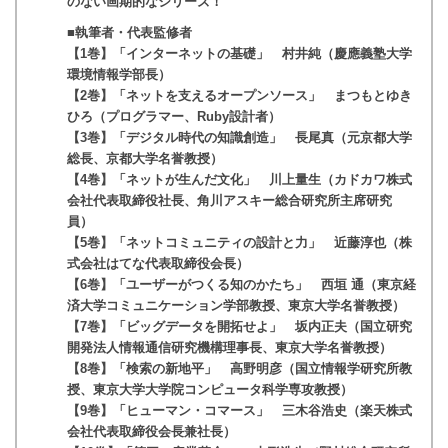
のない画期的なシリーズ！
■執筆者・代表監修者
【1巻】「インターネットの基礎」 村井純（慶應義塾大学
環境情報学部長）
【2巻】「ネットを支えるオープンソース」 まつもとゆき
ひろ（プログラマー、Ruby設計者）
【3巻】「デジタル時代の知識創造」 長尾真（元京都大学
総長、京都大学名誉教授）
【4巻】「ネットが生んだ文化」 川上量生（カドカワ株式
会社代表取締役社長、角川アスキー総合研究所主席研究
員）
【5巻】「ネットコミュニティの設計と力」 近藤淳也（株
式会社はてな代表取締役会長）
【6巻】「ユーザーがつくる知のかたち」 西垣 通（東京経
済大学コミュニケーション学部教授、東京大学名誉教授）
【7巻】「ビッグデータを開拓せよ」 坂内正夫（国立研究
開発法人情報通信研究機構理事長、東京大学名誉教授）
【8巻】「検索の新地平」 高野明彦（国立情報学研究所教
授、東京大学大学院コンピュータ科学専攻教授）
【9巻】「ヒューマン・コマース」 三木谷浩史（楽天株式
会社代表取締役会長兼社長）