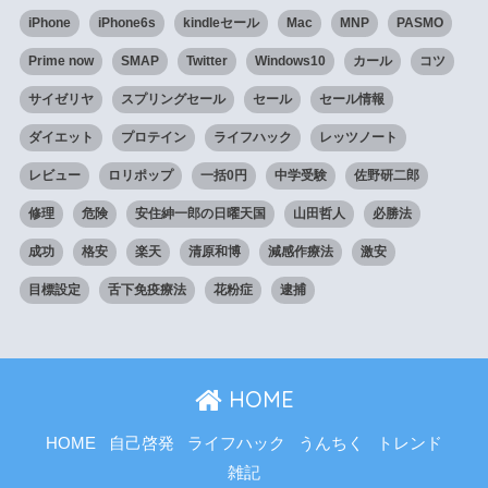
iPhone
iPhone6s
kindleセール
Mac
MNP
PASMO
Prime now
SMAP
Twitter
Windows10
カール
コツ
サイゼリヤ
スプリングセール
セール
セール情報
ダイエット
プロテイン
ライフハック
レッツノート
レビュー
ロリポップ
一括0円
中学受験
佐野研二郎
修理
危険
安住紳一郎の日曜天国
山田哲人
必勝法
成功
格安
楽天
清原和博
減感作療法
激安
目標設定
舌下免疫療法
花粉症
逮捕
HOME
HOME
自己啓発
ライフハック
うんちく
トレンド
雑記