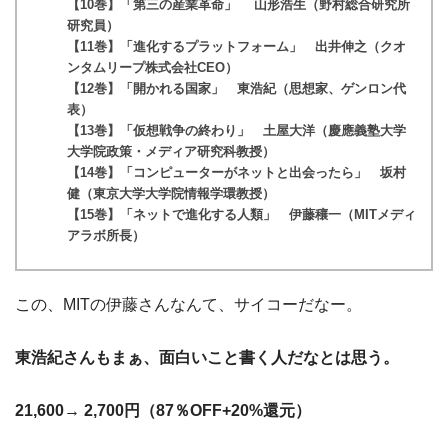
【10巻】「第三の産業革命」 山形浩生（野村総合研究所
研究員）
【11巻】「進化するプラットフォーム」 出井伸之（クオ
ンタムリープ株式会社CEO）
【12巻】「開かれる国家」 東浩紀（思想家、ゲンロン代
表）
【13巻】「仮想戦争の終わり」 土屋大洋（慶應義塾大学
大学院政策・メディア研究科教授）
【14巻】「コンピューターがネットと出会ったら」 坂村
健（東京大学大学院情報学環教授）
【15巻】「ネットで進化する人類」 伊藤穰一（MITメディ
アラボ所長）
この、MITの伊藤さんなんて、サイコーだなー。
東浩紀さんもまぁ、面白いこと書く人だなとは思う。
21,600→ 2,700円（87％OFF+20%還元）