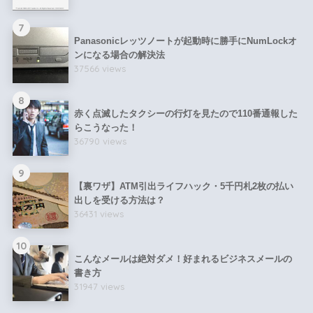
7
Panasonicレッツノートが起動時に勝手にNumLockオ
ンになる場合の解決法
37566 views
8
赤く点滅したタクシーの行灯を見たので110番通報した
らこうなった！
36790 views
9
【裏ワザ】ATM引出ライフハック・5千円札2枚の払い
出しを受ける方法は？
36431 views
10
こんなメールは絶対ダメ！好まれるビジネスメールの
書き方
31947 views