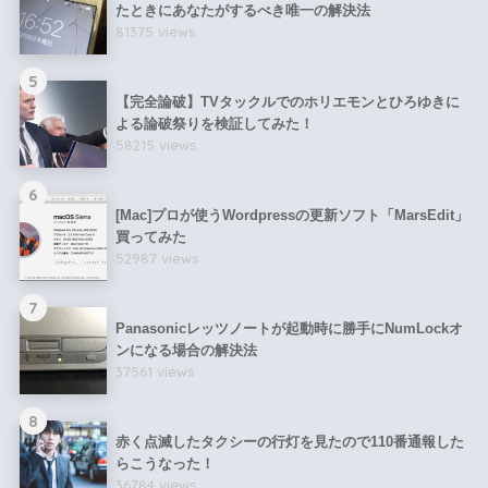
たときにあなたがするべき唯一の解決法
81375 views
5
【完全論破】TVタックルでのホリエモンとひろゆきに
よる論破祭りを検証してみた！
58215 views
6
[Mac]プロが使うWordpressの更新ソフト「MarsEdit」
買ってみた
52987 views
7
Panasonicレッツノートが起動時に勝手にNumLockオ
ンになる場合の解決法
37561 views
8
赤く点滅したタクシーの行灯を見たので110番通報した
らこうなった！
36784 views