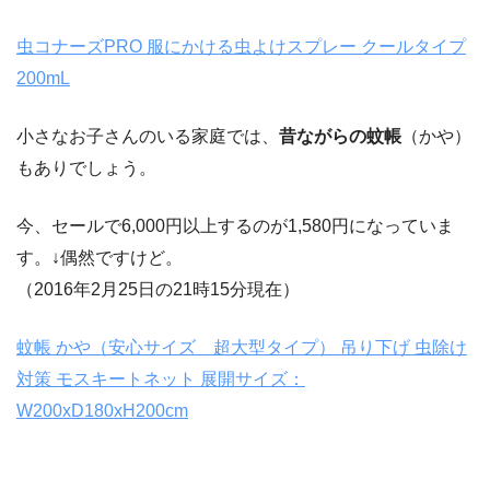
虫コナーズPRO 服にかける虫よけスプレー クールタイプ
200mL
小さなお子さんのいる家庭では、
昔ながらの蚊帳
（かや）
もありでしょう。
今、セールで6,000円以上するのが1,580円になっていま
す。↓偶然ですけど。
（2016年2月25日の21時15分現在）
蚊帳 かや（安心サイズ 超大型タイプ） 吊り下げ 虫除け
対策 モスキートネット 展開サイズ：
W200xD180xH200cm