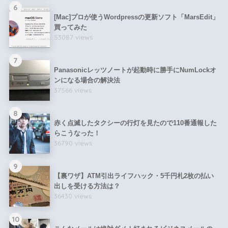
6
[Mac]プロが使うWordpressの更新ソフト「MarsEdit」
買ってみた
53087 views
7
Panasonicレッツノートが起動時に勝手にNumLockオ
ンになる場合の解決法
37566 views
8
赤く点滅したタクシーの行灯を見たので110番通報した
らこうなった！
36790 views
9
【裏ワザ】ATM引出ライフハック・5千円札2枚の払い
出しを受ける方法は？
36430 views
10