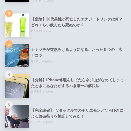
176491 views
2
【危険】20代男性が死亡したエナジードリンクは何？
どれくらい飲んだら死ぬのか？
85604 views
3
カナヅチが突然泳げるようになる、たった５つの「泳
ぐコツ」
83115 views
4
【分解】iPhone修理をしてたらネジ山がなめてしまっ
たときにあなたがするべき唯一の解決法
81389 views
5
【完全論破】TVタックルでのホリエモンとひろゆきに
よる論破祭りを検証してみた！
58219 views