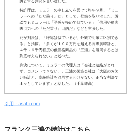
訴とする判決を言い渡した。
特許庁は、ミュラーの申し立てを受けて昨年９月、「ミュ
ラーへの『ただ乗り』だ」として、登録を取り消した。訴
訟でもミュラーは「語感が極めて似ている」「信用や顧客
吸引力への『ただ乗り』目的だ」などと主張した。
だが判決は、「呼称は似ているが、外観で明確に区別でき
る」と指摘。「多くが１００万円を超える高級腕時計と、
４千～６千円程度の低価格商品の『三浦』を混同するとは
到底考えられない」と述べた。
判決について、ミュラーの代理人は「会社と連絡がとれ
ず、コメントできない」。三浦の製造会社は「大阪のお笑
い時計と、高級時計を混同するわけがない。正当な判決で
ホッとしています」と話した。（千葉雄高）
引用：asahi.com
フランク三浦の時計はこちら