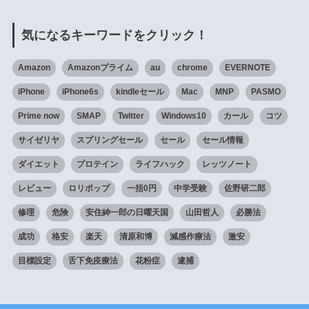
気になるキーワードをクリック！
Amazon
Amazonプライム
au
chrome
EVERNOTE
iPhone
iPhone6s
kindleセール
Mac
MNP
PASMO
Prime now
SMAP
Twitter
Windows10
カール
コツ
サイゼリヤ
スプリングセール
セール
セール情報
ダイエット
プロテイン
ライフハック
レッツノート
レビュー
ロリポップ
一括0円
中学受験
佐野研二郎
修理
危険
安住紳一郎の日曜天国
山田哲人
必勝法
成功
格安
楽天
清原和博
減感作療法
激安
目標設定
舌下免疫療法
花粉症
逮捕