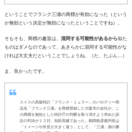
ということでフランク三浦の商標が有効になった（という
か無効という決定が無効になったということですね）。
そもそも、商標の趣旨は、
混同する可能性があるから
似た
ものはダメなのであって、あきらかに混同する可能性がな
ければ大丈夫だということでしょうね。（た、たぶん…）
ま、良かったです。
スイスの高級時計「フランク・ミュラー」のパロディー商
品名「フランク三浦」を商標登録した大阪市の会社が、こ
の商標を無効とした特許庁の判断を取り消すよう求めた訴
訟の判決が１２日、知財高裁であった。鶴岡稔彦裁判長は
「イメージや外見が大きく違う」として、「三浦」側の勝