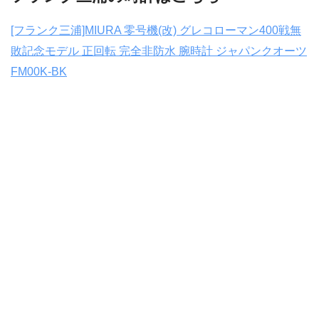
[フランク三浦]MIURA 零号機(改) グレコローマン400戦無
敗記念モデル 正回転 完全非防水 腕時計 ジャパンクオーツ
FM00K-BK