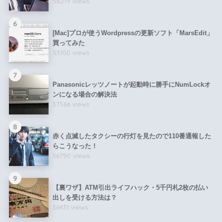
58219 views
6
[Mac]プロが使うWordpressの更新ソフト「MarsEdit」
買ってみた
53100 views
7
Panasonicレッツノートが起動時に勝手にNumLockオ
ンになる場合の解決法
37566 views
8
赤く点滅したタクシーの行灯を見たので110番通報した
らこうなった！
36790 views
9
【裏ワザ】ATM引出ライフハック・5千円札2枚の払い
出しを受ける方法は？
36431 views