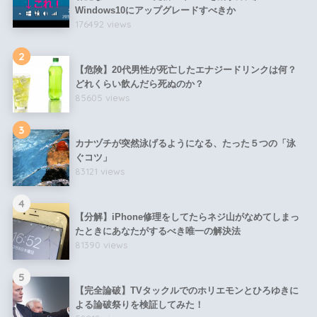
Windows10にアップグレードすべきか
176492 views
2
【危険】20代男性が死亡したエナジードリンクは何？
どれくらい飲んだら死ぬのか？
85605 views
3
カナヅチが突然泳げるようになる、たった５つの「泳
ぐコツ」
83121 views
4
【分解】iPhone修理をしてたらネジ山がなめてしまっ
たときにあなたがするべき唯一の解決法
81390 views
5
【完全論破】TVタックルでのホリエモンとひろゆきに
よる論破祭りを検証してみた！