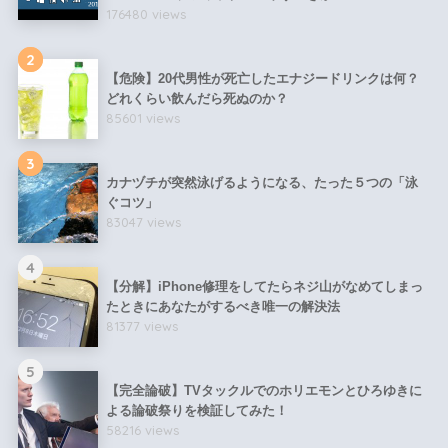
176480 views
2
【危険】20代男性が死亡したエナジードリンクは何？
どれくらい飲んだら死ぬのか？
85601 views
3
カナヅチが突然泳げるようになる、たった５つの「泳
ぐコツ」
83047 views
4
【分解】iPhone修理をしてたらネジ山がなめてしまっ
たときにあなたがするべき唯一の解決法
81377 views
5
【完全論破】TVタックルでのホリエモンとひろゆきに
よる論破祭りを検証してみた！
58216 views