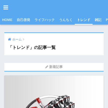
HOME
自己啓発
ライフハック
うんちく
トレンド
雑記
P
ホーム
「トレンド」の記事一覧
新着記事