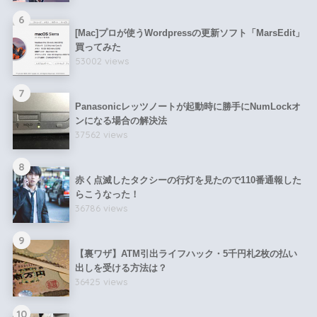
6
[Mac]プロが使うWordpressの更新ソフト「MarsEdit」
買ってみた
53002 views
7
Panasonicレッツノートが起動時に勝手にNumLockオ
ンになる場合の解決法
37562 views
8
赤く点滅したタクシーの行灯を見たので110番通報した
らこうなった！
36786 views
9
【裏ワザ】ATM引出ライフハック・5千円札2枚の払い
出しを受ける方法は？
36425 views
10