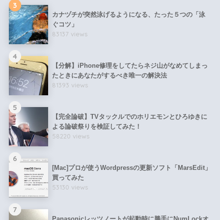
3
カナヅチが突然泳げるようになる、たった５つの「泳
ぐコツ」
83137 views
4
【分解】iPhone修理をしてたらネジ山がなめてしまっ
たときにあなたがするべき唯一の解決法
81393 views
5
【完全論破】TVタックルでのホリエモンとひろゆきに
よる論破祭りを検証してみた！
58220 views
6
[Mac]プロが使うWordpressの更新ソフト「MarsEdit」
買ってみた
53130 views
7
Panasonicレッツノートが起動時に勝手にNumLockオ