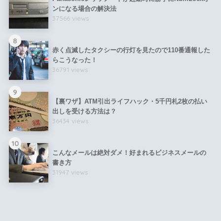
ンになる場合の解決法
37566 views
8
赤く点滅したタクシーの行灯を見たので110番通報した
らこうなった！
36791 views
9
【裏ワザ】ATM引出ライフハック・5千円札2枚の払い
出しを受ける方法は？
36434 views
10
こんなメールは絶対ダメ！好まれるビジネスメールの
書き方
31947 views