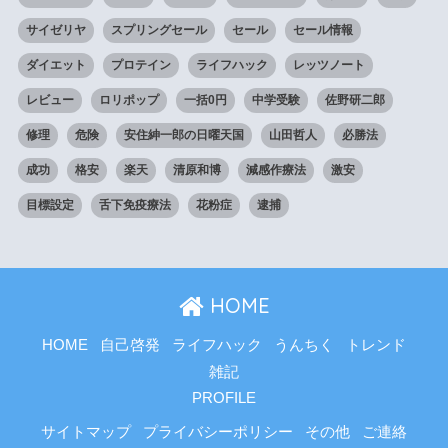
サイゼリヤ
スプリングセール
セール
セール情報
ダイエット
プロテイン
ライフハック
レッツノート
レビュー
ロリポップ
一括0円
中学受験
佐野研二郎
修理
危険
安住紳一郎の日曜天国
山田哲人
必勝法
成功
格安
楽天
清原和博
減感作療法
激安
目標設定
舌下免疫療法
花粉症
逮捕
HOME
HOME
自己啓発
ライフハック
うんちく
トレンド
雑記
PROFILE
サイトマップ
プライバシーポリシー
その他
ご連絡