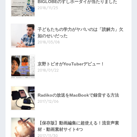
BIGLOBEのすしホーダイが当たりました
2018/11/25
子どもたちの学力がヤバいのは「読解力」欠
如のせいだった
2018/03/08
京野トピオがYouTuberデビュー！
2018/01/22
Radikoの放送をMacBookで録音する方法
2017/12/06
【保存版】動画編集に超使える！流音声素
材・動画素材サイト4つ
2017/11/30