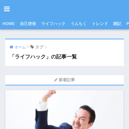
HOME
自己啓発
ライフハック
うんちく
トレンド
雑記
P
タグ
ホーム
「ライフハック」の記事一覧
新着記事